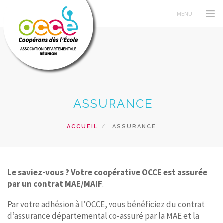
FEDERATION OCCE
ASSURANCE
OCCE REUNION
GERER SA COOPERATIVE
ACCUEIL
ASSURANCE
ACTIONS PÉDAGOGIQUES
RESSOURCES PEDAGOGIQUES
PRETS ET VENTES
Le saviez-vous ?
Votre coopérative OCCE est assurée
par un contrat MAE/MAIF
.
RECHERCHER
Par votre adhésion à l’OCCE, vous bénéficiez du contrat
CONTACT
d’assurance départemental co-assuré par la MAE et la