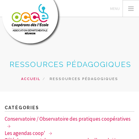
FEDERATION OCCE
RESSOURCES PÉDAGOGIQUES
OCCE REUNION
GERER SA COOPERATIVE
ACCUEIL
RESSOURCES PÉDAGOGIQUES
ACTIONS PÉDAGOGIQUES
RESSOURCES PEDAGOGIQUES
PRETS ET VENTES
CATÉGORIES
RECHERCHER
Conservatoire / Observatoire des pratiques coopératives
CONTACT
Les agendas coop'