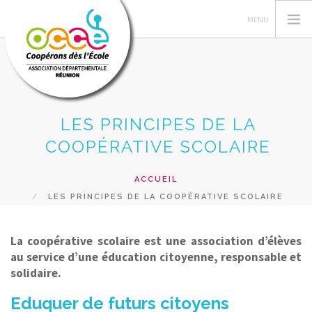
LES PRINCIPES DE LA
FEDERATION OCCE
COOPÉRATIVE SCOLAIRE
OCCE REUNION
GERER SA COOPERATIVE
ACCUEIL
ACTIONS PÉDAGOGIQUES
LES PRINCIPES DE LA COOPÉRATIVE SCOLAIRE
RESSOURCES PEDAGOGIQUES
PRETS ET VENTES
La coopérative scolaire est une association d’élèves
au service d’une éducation citoyenne, responsable et
RECHERCHER
solidaire.
CONTACT
Eduquer de futurs citoyens