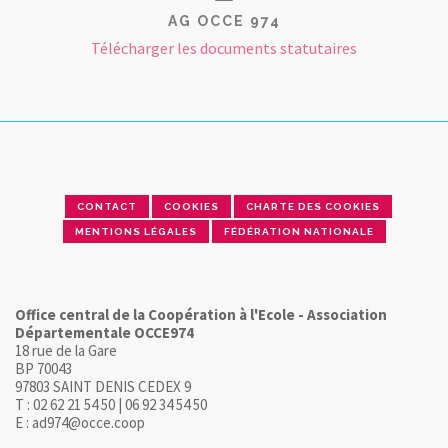
AG OCCE 974
Télécharger les documents statutaires
CONTACT
COOKIES
CHARTE DES COOKIES
MENTIONS LÉGALES
FÉDÉRATION NATIONALE
Office central de la Coopération à l'Ecole - Association
Départementale OCCE974
18 rue de la Gare
BP 70043
97803 SAINT DENIS CEDEX 9
T : 02 62 21 54 50 | 06 92 34 54 50
E : ad974@occe.coop